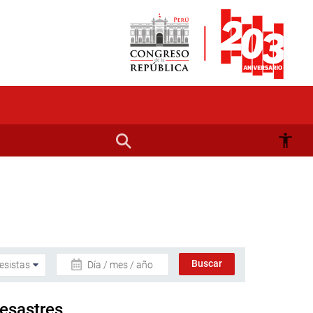
Día / mes / año
esastres