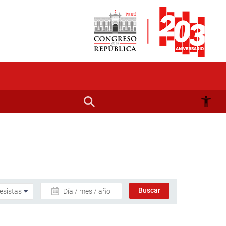
Día / mes / año