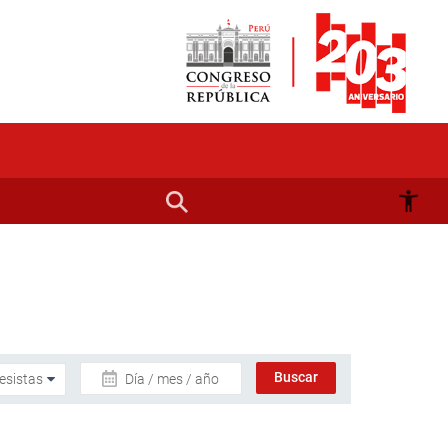
Día / mes / año