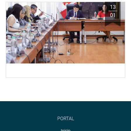
13
01
PORTAL
Inicio