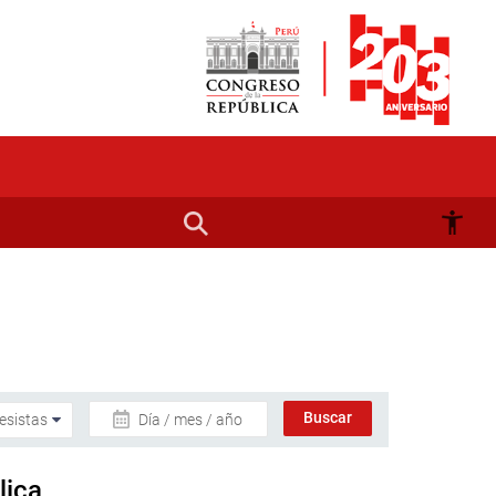
Día / mes / año
lica