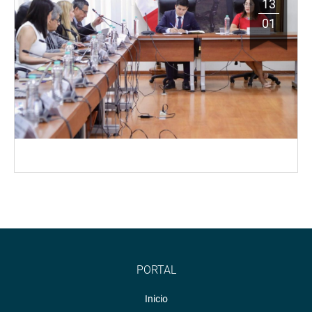
13
01
PORTAL
Inicio