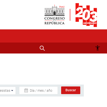
Día / mes / año