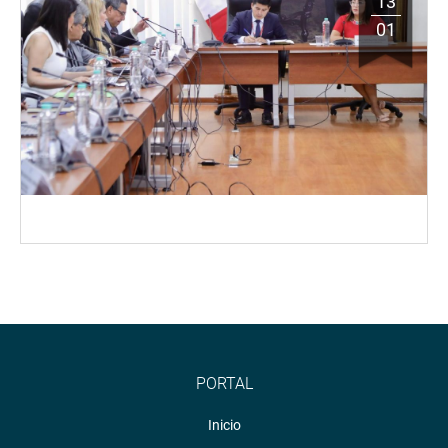
13
01
PORTAL
Inicio