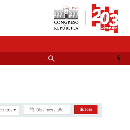
Día / mes / año