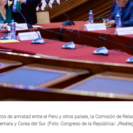
lazos de amistad entre el Perú y otros países, la Comisión de Re
emala y Corea del Sur. (Foto: Congreso de la República/ JReáteg