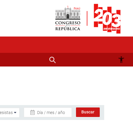
Día / mes / año