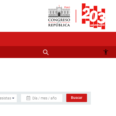
Día / mes / año