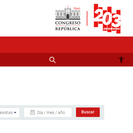
Día / mes / año