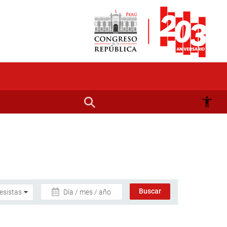
Día / mes / año