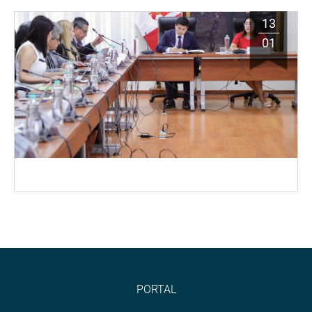
13
01
PORTAL