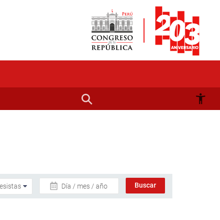
Día / mes / año