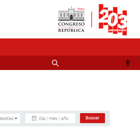
Día / mes / año