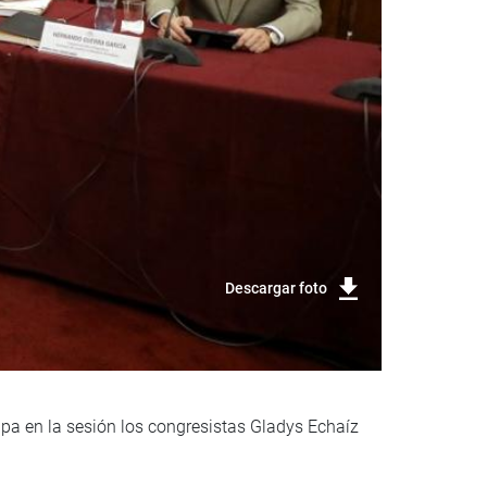
Descargar foto
pa en la sesión los congresistas Gladys Echaíz