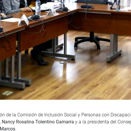
ón de la Comisión de Inclusión Social y Personas con Discapacid
,
Nancy Rosalina Tolentino Gamarra
y a la presidenta del Conse
o Marcos
.