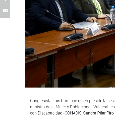
Congresista Luis Kamiche quien preside la sesi
ministra de la Mujer y Poblaciones Vulnerables
con Discapacidad -CONADIS,
Sandra Pilar Pir