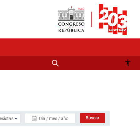
Día / mes / año