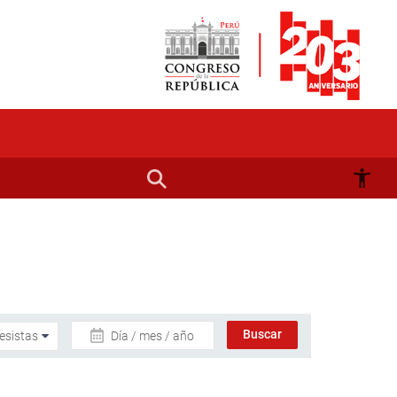
Día / mes / año