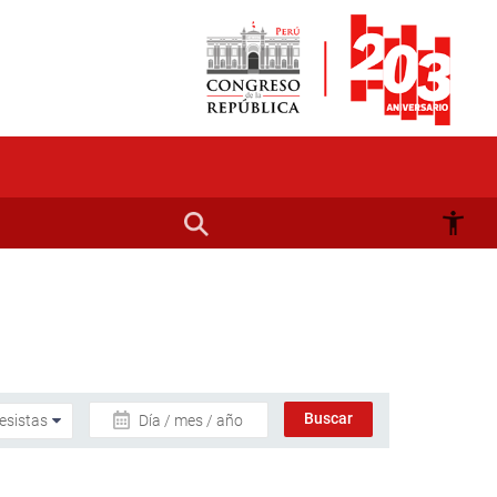
Día / mes / año