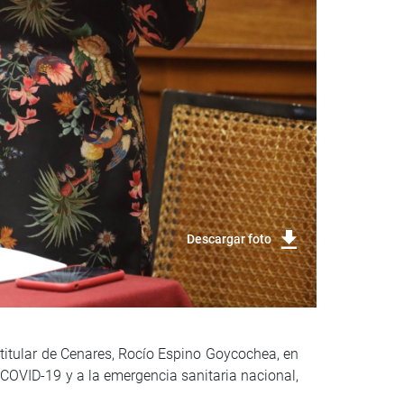
Descargar foto
extitular de Cenares, Rocío Espino Goycochea, en
 COVID-19 y a la emergencia sanitaria nacional,