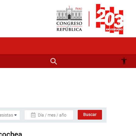
Día / mes / año
ycochea.