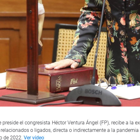
 preside el congresista Héctor Ventura Ángel (FP), recibe a la 
 relacionados o ligados, directa o indirectamente a la pandemia
io de 2022.
Ver vídeo