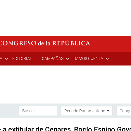
ÍA
EDITORIAL
CAMPAÑAS
DAMOS CUENTA
e a extitular de Cenares, Rocío Espino Go