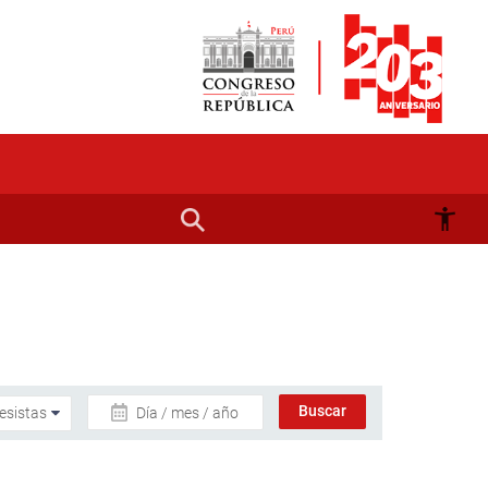
Día / mes / año