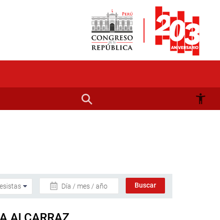
Día / mes / año
RA ALCARRAZ