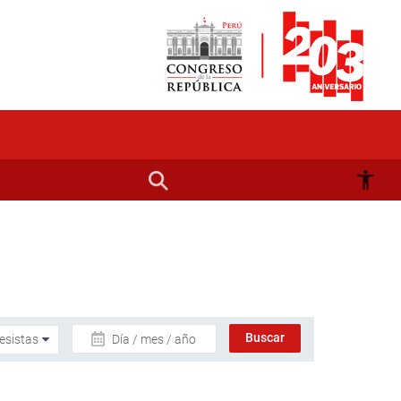
Día / mes / año