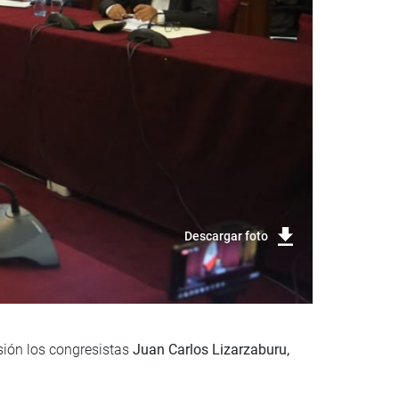
Descargar foto
sión los congresistas
Juan Carlos Lizarzaburu,