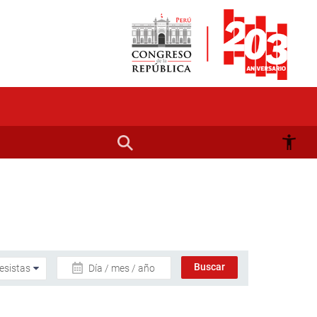
Día / mes / año