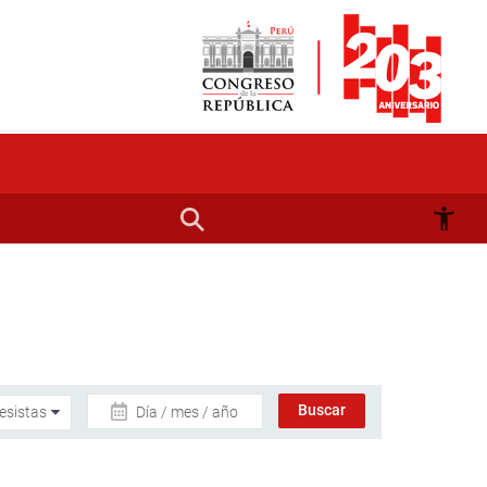
Día / mes / año