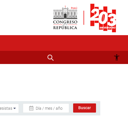
Día / mes / año