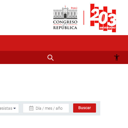
Día / mes / año