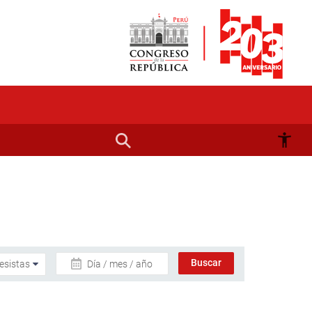
Día / mes / año