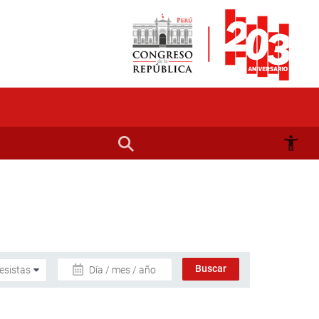
Día / mes / año