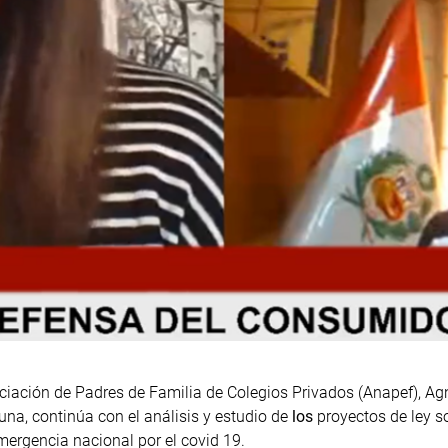
ociación de Padres de Familia de Colegios Privados (Anapef), A
na, continúa con el análisis y estudio de
los
proyectos de ley so
emergencia nacional por el covid 19.