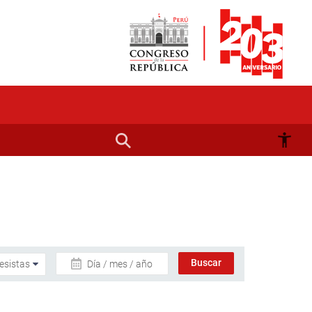
Día / mes / año