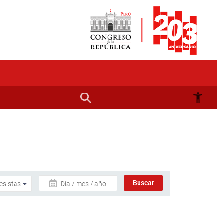
Día / mes / año