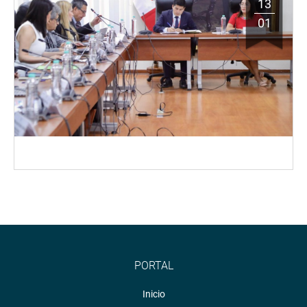
13
01
PORTAL
Inicio