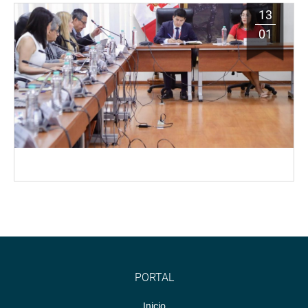
13
01
PORTAL
Inicio