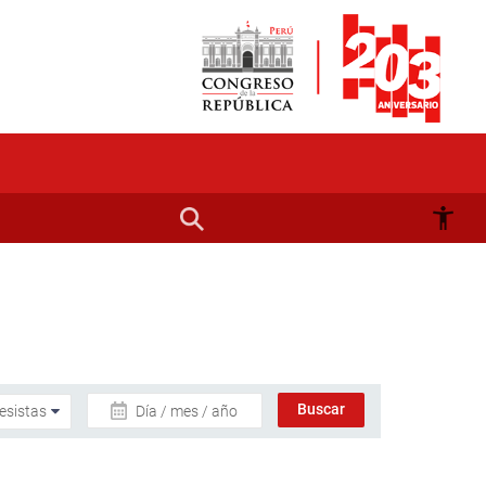
Día / mes / año