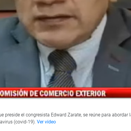
e preside el congresista Edward Zarate, se reúne para abordar l
avirus (covid-19).
Ver vídeo