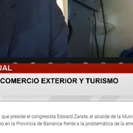
 que preside el congresista Edward Zarate, el alcalde de la Muni
o en la Provincia de Barranca frente a la problemática de la eme