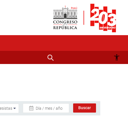
Día / mes / año