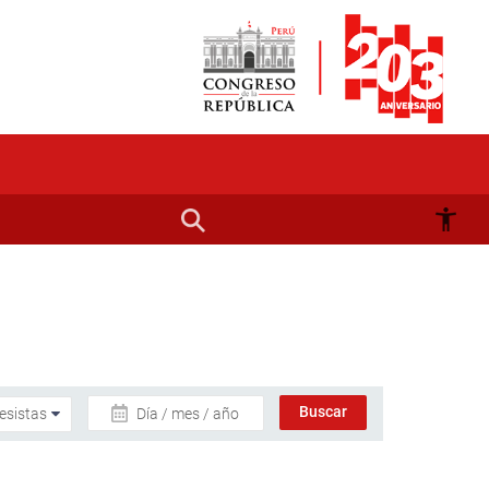
Día / mes / año