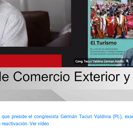
que preside el congresista Germán Tacuri Valdivia (PL), exa
reactivación.
Ver vídeo