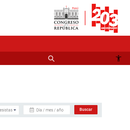
Día / mes / año