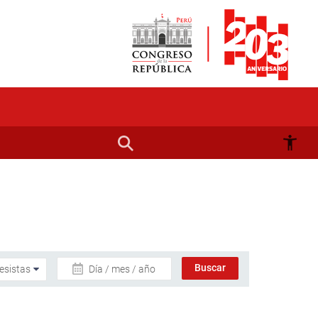
Día / mes / año