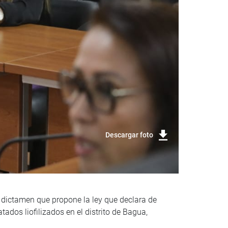
Descargar foto
 dictamen que propone la ley que declara de
ados liofilizados en el distrito de Bagua,