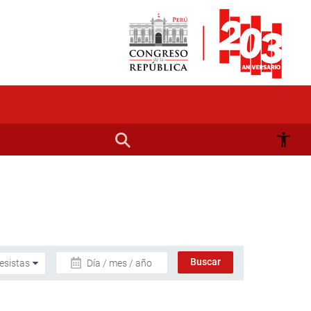
Día / mes / año