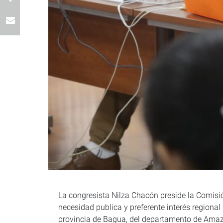
La congresista Nilza Chacón preside la Comisi
necesidad publica y preferente interés regional
provincia de Bagua, del departamento de Ama