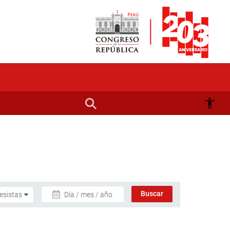
Día / mes / año