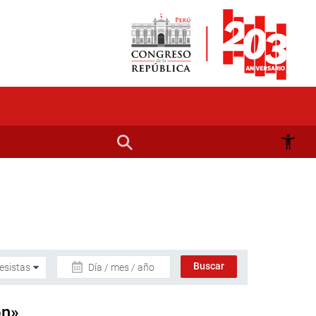
Día / mes / año
ón»