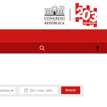
Día / mes / año