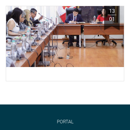
13
01
PORTAL