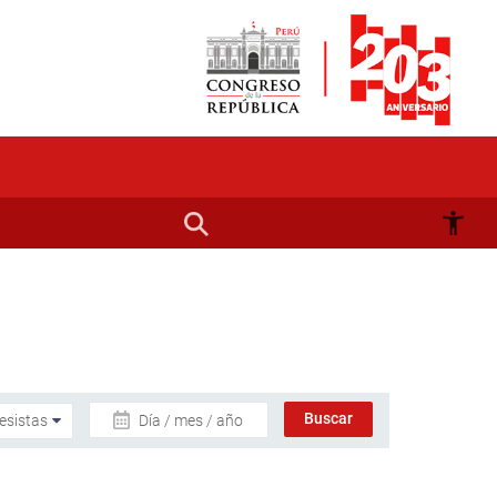
Día / mes / año