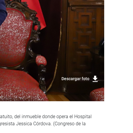
Descargar foto
ratuito, del inmueble donde opera el Hospital
resista Jessica Córdova. (Congreso de la