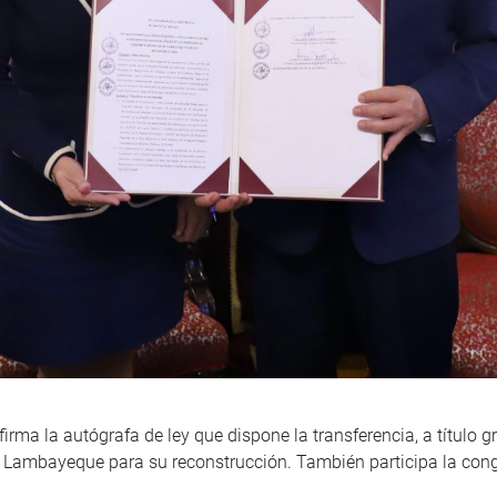
irma la autógrafa de ley que dispone la transferencia, a título g
 Lambayeque para su reconstrucción. También participa la cong