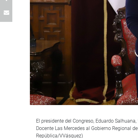
El presidente del Congreso, Eduardo Salhuana, f
Docente Las Mercedes al Gobierno Regional de
República/VVásquez)