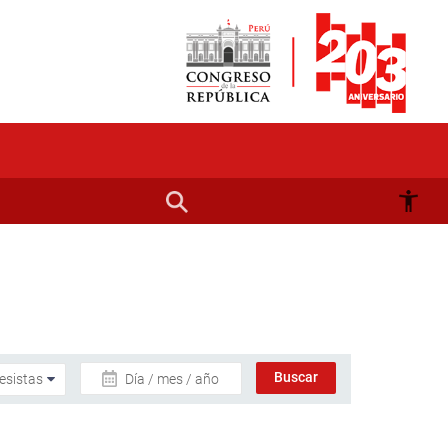
Día / mes / año