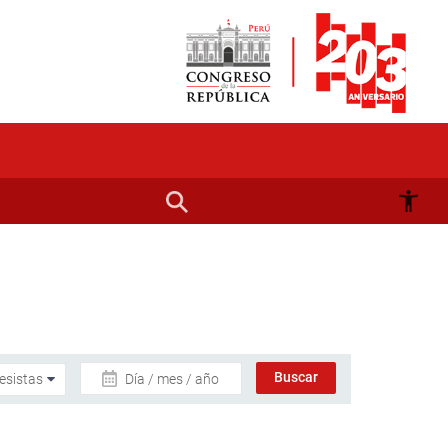
Día / mes / año