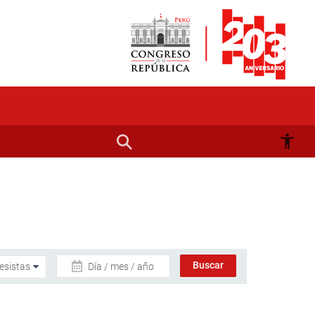
Día / mes / año