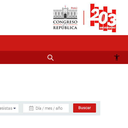
Día / mes / año