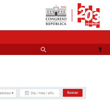
Día / mes / año