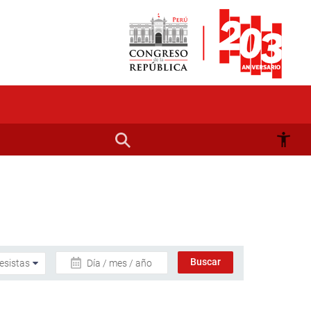
Día / mes / año